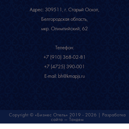
Адрес: 309511, г. Старый Оскол,
Белгородская область,
мкр. Олимпийский, 62
Телефон:
+7 (910) 368-02-81
+7 (4725) 390-001
E-mail:
bh@kmapjs.ru
Copyright © «Бизнес Отель» 2019 - 2026 |
Разработка
сайта — Тандем